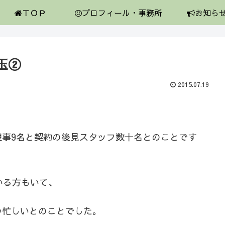
ＴＯＰ
プロフィール・事務所
お知ら
玉②
2015.07.19
理事9名と契約の後見スタッフ数十名とのことです
いる方もいて、
い忙しいとのことでした。