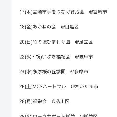
17(木)宮崎市手をつなぐ育成会 @宮崎市
18(金)あかねの会 @目黒区
20(日)竹の塚ひまわり園 @足立区
22(火・祝)いぶき福祉会 @岐阜市
23(水)多摩桜の丘学園 @多摩市
26(土)MCSハートフル @さいたま市
28(月)福栄会 @品川区
29(火)ワークサポート杉並 @杉並区