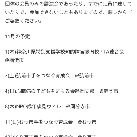
団体の会員のみの講演会であったり、すでに定員に達して
いたりで、参加できないこともありますので、悪しからず
ご容赦ください。
11月の予定
1(木)神奈川県特別支援学校知的障害教育校PTA連合会
@横浜市
3(土)弘前市手をつなぐ育成会 @弘前市
4(日)心臓病の子どもをまもる会静岡支部 @静岡市
8(木)NPO成年後見ウィル @国分寺市
11(日)むつ市手をつなぐ育成会 @むつ市
13(火)八戸市手をつなぐ育成会 @八戸市